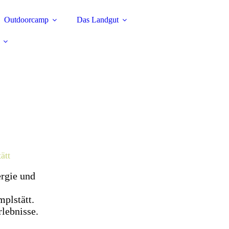
Outdoorcamp
Das Landgut
ätt
rgie und
plstätt.
lebnisse.