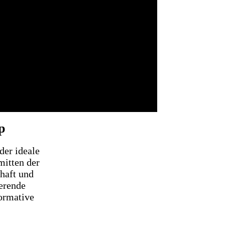
p
der ideale
mitten der
haft und
ierende
ormative