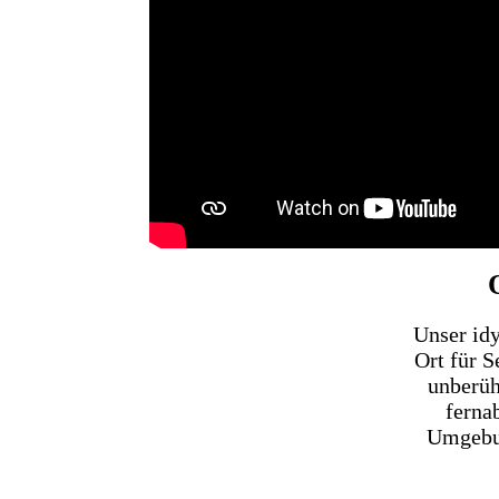
Unser idy
Ort für S
unberüh
ferna
Umgebun